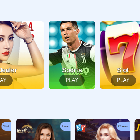
界杯投注：小额资金如何高效运
添加时间：2026-08-07T03:41:25+08:00
平台和聊天群里刷屏。有人幻想一夜暴富，也有人想用几百块“小
其实，世界杯投注并不是不能玩，而是要学会如何让“小钱”高效
是心理定位。很多人上来就想着“一把翻身”，习惯把几十、几百