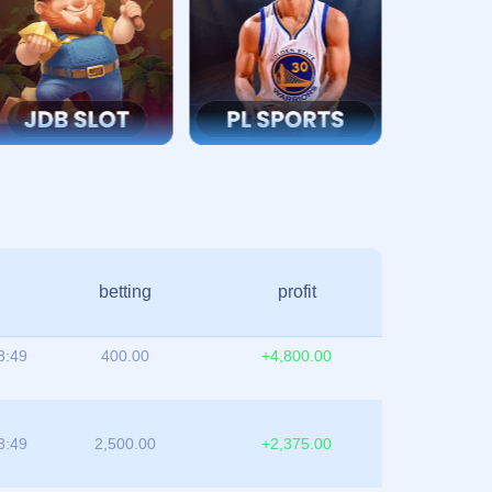
投注体验，同时在合理的风险下争取稳健收益。简单
后续的策略才能真正生效。
赛前几天就把这点钱在几场焦点战里挥霍完。更科学的
5%–10%进行投注，比如1000元本金，每场控
亏损则立刻降低投入，降低回撤。无论采用哪种方式，
。
机下注，都是在消耗本来就有限的筹码。高效策略是：
其要关注：一是球队近期状态，而不是只看传统强弱，
选择会更保守，对大小球和比分影响巨大；三是伤停和
透明、判断更有基础的对阵上，让每一笔下注都更“有质