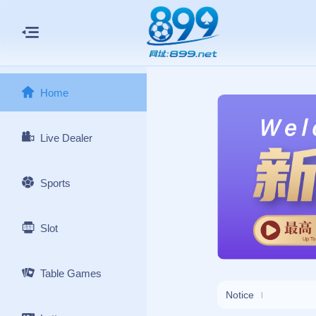
网站首页
关于我们