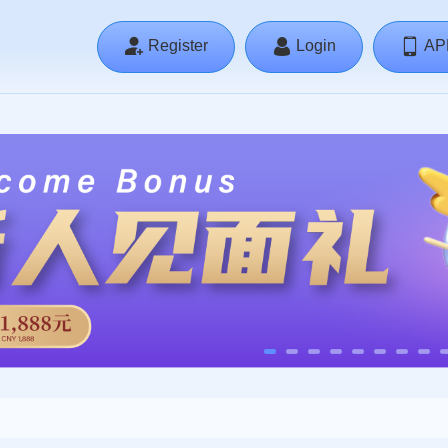
产品中心
新闻资讯
联系开云体育