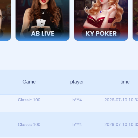
位应该是——用有限的投入，换取整个世界杯期间持续、可控的
当你把目标从“暴富”换成“稳扎稳打”，心态自然会变得冷静，
拿出1000元作为整个世界杯周期的投注资金，很多人会在开
淘汰赛。常见的方法包括：一是固定投注额法，每场只拿出总资金的
后；二是阶梯法，当某一阶段盈利时，适度提高单场金额，若连续
“报复性加注”。这样的纪律，是小额资金能否撑到决赛的关键
多才有机会。但小额资金恰恰不适合“满天撒网”，因为每一次随
1–2场重点战，把研究时间集中在这几场。针对世界杯投注，尤
力；二是战意因素，有的球队最后一轮只需打平即可晋级，战术
球优势。与其在冷门对决上“瞎猜”，不如把资金集中在信息更