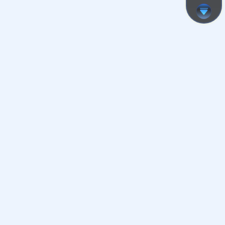
家推荐”很可能是平台根据后台大数据与资金流向设定的诱导
机制，目的是让用户在关键节点加大投入，从而提高平台收
益。这一案例直观展示了世界杯外围APP如何通过小成本试
探、心理诱导与技术手段，构建起一条从“好奇体验”到“深度
陷入”的完整风险链条。